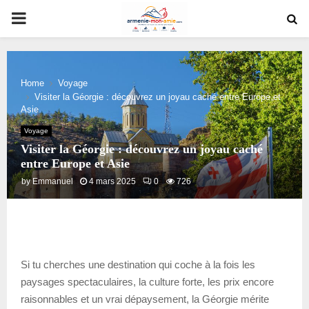
PRIMARY
MENU
Home
Voyage
Visiter la Géorgie : découvrez un joyau caché entre Europe et
Asie
Voyage
Visiter la Géorgie : découvrez un joyau caché
entre Europe et Asie
by
Emmanuel
4 mars 2025
0
726
Si tu cherches une destination qui coche à la fois les
paysages spectaculaires, la culture forte, les prix encore
raisonnables et un vrai dépaysement, la Géorgie mérite