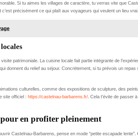
morable. Si tu aimes les villages de caractère, tu verras vite que Ca
 c’est précisément ce qui plaît aux voyageurs qui veulent un lieu vrai
oyage
locales
 visite patrimoniale. La cuisine locale fait partie intégrante de l’expéri
qui donnent du relief au séjour. Concrètement, si tu prévois un repas s
animations culturelles, comme des expositions de sculpture, des pein
 site officiel :
https://castelnau-barbarens.fr/
. Cela t’évite de passer
 pour en profiter pleinement
ouvrir Castelnau-Barbarens, pense en mode “petite escapade lente”. Ce