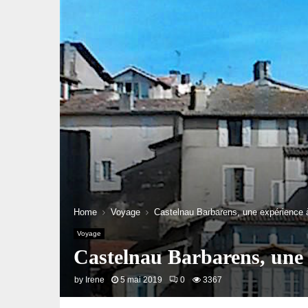
Home
Voyage
Castelnau Barbarens, une expérience à
Voyage
Castelnau Barbarens, une e
by
Irene
5 mai 2019
0
3367