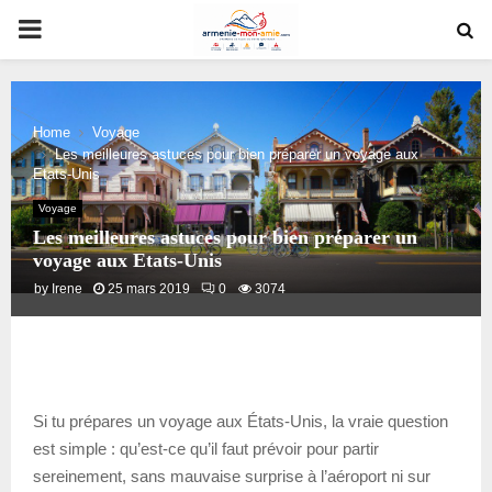
PRIMARY
MENU
Home
Voyage
Les meilleures astuces pour bien préparer un voyage aux
Etats-Unis
Voyage
Les meilleures astuces pour bien préparer un
voyage aux Etats-Unis
by
Irene
25 mars 2019
0
3074
Si tu prépares un voyage aux États-Unis, la vraie question
est simple : qu’est-ce qu’il faut prévoir pour partir
sereinement, sans mauvaise surprise à l’aéroport ni sur