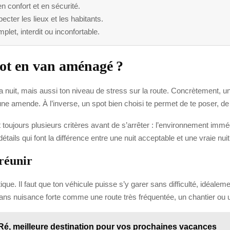
n confort et en sécurité.
ecter les lieux et les habitants.
plet, interdit ou inconfortable.
pot en van aménagé ?
 ta nuit, mais aussi ton niveau de stress sur la route. Concrètement
r une amende. À l’inverse, un spot bien choisi te permet de te poser, de
oujours plusieurs critères avant de s’arrêter : l’environnement immédia
étails qui font la différence entre une nuit acceptable et une vraie nui
réunir
e. Il faut que ton véhicule puisse s’y garer sans difficulté, idéalemen
 sans nuisance forte comme une route très fréquentée, un chantier ou 
 Ré, meilleure destination pour vos prochaines vacances