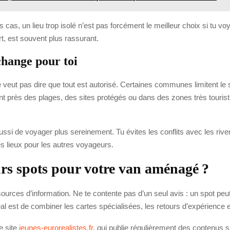
es cas, un lieu trop isolé n’est pas forcément le meilleur choix si tu v
t, est souvent plus rassurant.
 change pour toi
e veut pas dire que tout est autorisé. Certaines communes limitent le 
rès des plages, des sites protégés ou dans des zones très touristiqu
ussi de voyager plus sereinement. Tu évites les conflits avec les rive
es lieux pour les autres voyageurs.
rs spots pour votre van aménagé ?
 sources d’information. Ne te contente pas d’un seul avis : un spot peu
al est de combiner les cartes spécialisées, les retours d’expérience 
e site
jeunes-eurorealistes.fr
, qui publie régulièrement des contenus s