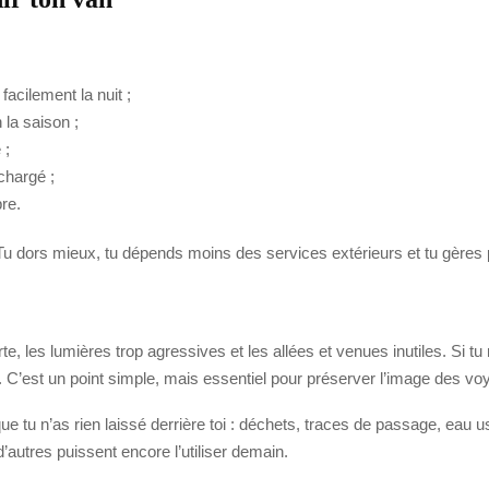
acilement la nuit ;
 la saison ;
 ;
chargé ;
pre.
u dors mieux, tu dépends moins des services extérieurs et tu gères 
rte, les lumières trop agressives et les allées et venues inutiles. Si 
on. C’est un point simple, mais essentiel pour préserver l’image des v
e que tu n’as rien laissé derrière toi : déchets, traces de passage, eau 
’autres puissent encore l’utiliser demain.