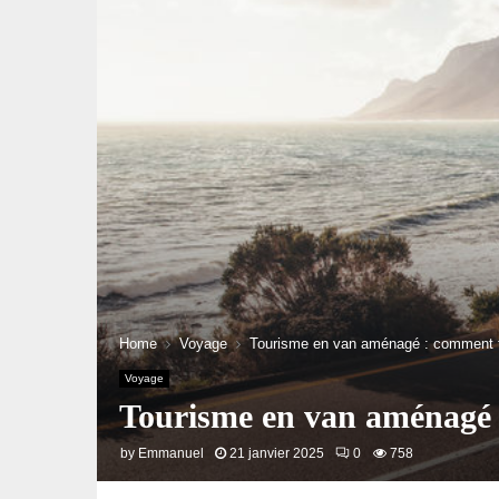
Home
Voyage
Tourisme en van aménagé : comment tr
Voyage
Tourisme en van aménagé :
by
Emmanuel
21 janvier 2025
0
758