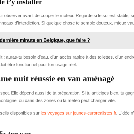
 t’y installer
observer avant de couper le moteur. Regarde si le sol est stable, si 
panneaux d’interdiction. Si quelque chose te semble douteux, mieux vaut
 dernière minute en Belgique, que faire ?
uit : auras-tu besoin d’eau, d’un accès rapide à des toilettes, d’un e
oit être fonctionnel pour ton usage réel.
 une nuit réussie en van aménagé
t. Elle dépend aussi de ta préparation. Si tu anticipes bien, tu gagne
 montagne, ou dans des zones où la météo peut changer vite.
nseils disponibles sur
les voyages sur jeunes-eurorealistes.fr
. L’idée 
ir ton van