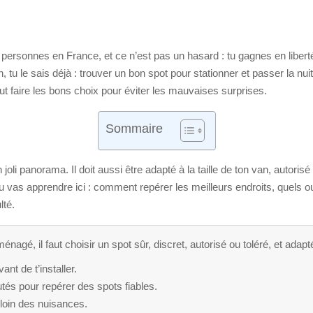
personnes en France, et ce n’est pas un hasard : tu gagnes en liberté
 tu le sais déjà : trouver un bon spot pour stationner et passer la nuit
faut faire les bons choix pour éviter les mauvaises surprises.
Sommaire
oli panorama. Il doit aussi être adapté à la taille de ton van, autoris
u vas apprendre ici : comment repérer les meilleurs endroits, quels out
lté.
agé, il faut choisir un spot sûr, discret, autorisé ou toléré, et adapt
ant de t’installer.
tés pour repérer des spots fiables.
 loin des nuisances.