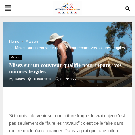
PRIMARY
MENU
Home
Maison
Misez sur un couvreur qualifié pour réparer vos toitures fragiles
Maison
Misez sur un couvreur qualifié pour réparer vos
toitures fragiles
by
Tamby
18 mai 2020
0
3220
Si tu dois intervenir sur une toiture fragile, le vrai enjeu n’est
pas seulement de “faire les travaux” : c’est de le faire sans
mettre quelqu’un en danger. Dans la pratique, une toiture