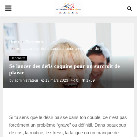
PRIMARY
MENU
Home
Rencontre
Se lancer des défis coquins pour un surcroît de plaisir
Rencontre
Se lancer des défis coquins pour un surcroît de
plaisir
by
administrateur
13 mars 2023
0
1769
Si tu sens que le désir baisse dans ton couple, ce n’est pas
forcément un problème “grave” ou définitif. Dans beaucoup
de cas, la routine, le stress, la fatigue ou un manque de