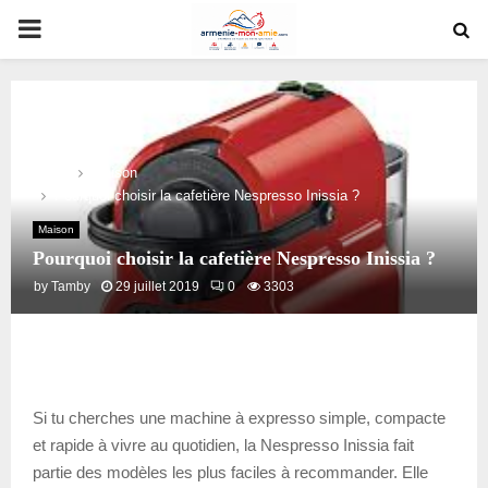
PRIMARY
MENU
Home
Maison
Pourquoi choisir la cafetière Nespresso Inissia ?
Maison
Pourquoi choisir la cafetière Nespresso Inissia ?
by
Tamby
29 juillet 2019
0
3303
Si tu cherches une machine à expresso simple, compacte
et rapide à vivre au quotidien, la Nespresso Inissia fait
partie des modèles les plus faciles à recommander. Elle