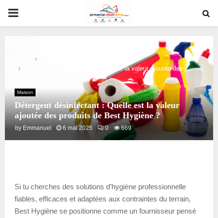
PRIMARY
MENU
Home
Maison
Détergent désinfectant : Quelle est la valeur ajoutée des
produits de Best Hygiène ?
Maison
Détergent désinfectant : Quelle est la valeur
ajoutée des produits de Best Hygiène ?
by
Emmanuel
6 mai 2025
0
669
Si tu cherches des solutions d’hygiène professionnelle
fiables, efficaces et adaptées aux contraintes du terrain,
Best Hygiène se positionne comme un fournisseur pensé