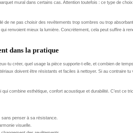
quet mural dans certains cas. Attention toutefois : ce type de choix d
é de ne pas choisir des revêtements trop sombres ou trop absorbants.
ns qui renvoient mieux la lumière. Concrètement, cela peut suffire à r
nt dans la pratique
ux-tu créer, quel usage la pièce supporte-t-elle, et combien de temps
riaux doivent être résistants et faciles à nettoyer. Si au contraire t
 qui combine esthétique, confort acoustique et durabilité. C’est ce tri
 sans penser à sa résistance.
armonie visuelle.
 du changement des revêtements.