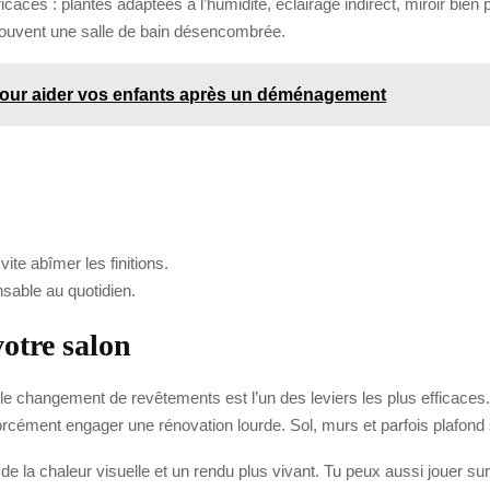
caces : plantes adaptées à l’humidité, éclairage indirect, miroir bie
t souvent une salle de bain désencombrée.
pour aider vos enfants après un déménagement
vite abîmer les finitions.
nsable au quotidien.
otre salon
, le changement de revêtements est l’un des leviers les plus efficaces.
orcément engager une rénovation lourde. Sol, murs et parfois plafond 
 de la chaleur visuelle et un rendu plus vivant. Tu peux aussi jouer su