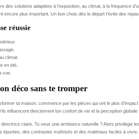
rs des solutions adaptées à l’exposition, au climat, à la fréquence d’u
nt encore plus important. Un bon choix dès le départ t’évite des répa
se réussie
xtérieur.
passage.
au climat.
e en été.
a vue.
on déco sans te tromper
sformer ta maison, commence par les pièces qui ont le plus d’impact au
ils influencent directement ton confort de vie et la perception globale d
 directrice claire. Tu veux une ambiance naturelle ? Alors privilégie l
s épurées, des contrastes maîtrisés et des matériaux faciles à vivre