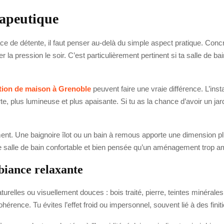
rapeutique
ce de détente, il faut penser au-delà du simple aspect pratique. Concrè
r la pression le soir. C’est particulièrement pertinent si ta salle de 
tion de maison à Grenoble
peuvent faire une vraie différence. L’inst
e, plus lumineuse et plus apaisante. Si tu as la chance d’avoir un jard
. Une baignoire îlot ou un bain à remous apporte une dimension plus s
e salle de bain confortable et bien pensée qu’un aménagement trop a
biance relaxante
naturelles ou visuellement douces : bois traité, pierre, teintes minéral
rence. Tu évites l’effet froid ou impersonnel, souvent lié à des finiti