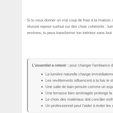
Si tu veux donner un vrai coup de frais à ta maison,
réussie repose surtout sur des choix cohérents : lu
environs, tu peux transformer ton intérieur sans tout 
L’essentiel a retenir :
pour changer l’ambiance de t
La lumière naturelle change immédiatemen
Les revêtements influencent à la fois le styl
Une salle de bain pensée comme un espac
Une terrasse bien aménagée prolonge la m
Le choix des matériaux doit concilier esthé
Un professionnel peut t’aider à éviter le