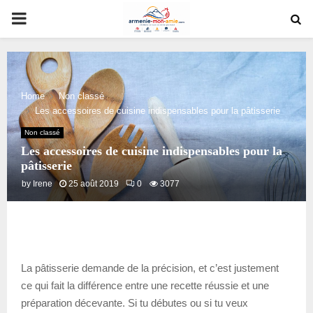
PRIMARY
MENU
Home
Non classé
Les accessoires de cuisine indispensables pour la pâtisserie
Non classé
Les accessoires de cuisine indispensables pour la
pâtisserie
by
Irene
25 août 2019
0
3077
La pâtisserie demande de la précision, et c’est justement
ce qui fait la différence entre une recette réussie et une
préparation décevante. Si tu débutes ou si tu veux