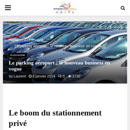
PRIMARY
MENU
Home
Automobile
Le parking aéroport : le nouveau business en vogue
Automobile
Le parking aéroport : le nouveau business en
vogue
by
Laurent
8 janvier 2019
0
3730
Le boom du stationnement
privé