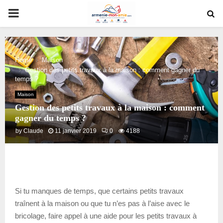
PRIMARY
MENU
Home
Maison
Gestion des petits travaux à la maison : comment gagner du
temps ?
Maison
Gestion des petits travaux à la maison : comment
gagner du temps ?
by
Claude
11 janvier 2019
0
4188
Si tu manques de temps, que certains petits travaux
traînent à la maison ou que tu n’es pas à l’aise avec le
bricolage, faire appel à une aide pour les petits travaux à