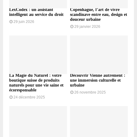
LexCodex : un assistant
Copenhague, l’art de vivre
intelligent au service du droit
scandinave entre eau, design et
douceur urbaine
29 juin 2026
29 janvier 2026
La Magie du Naturel : votre
Découvrir Vienne autrement :
boutique suisse de produits
une immersion culturelle et
naturels pour une vie saine et
urbaine
écoresponsable
26 novembre 2025
24 décembre 2025