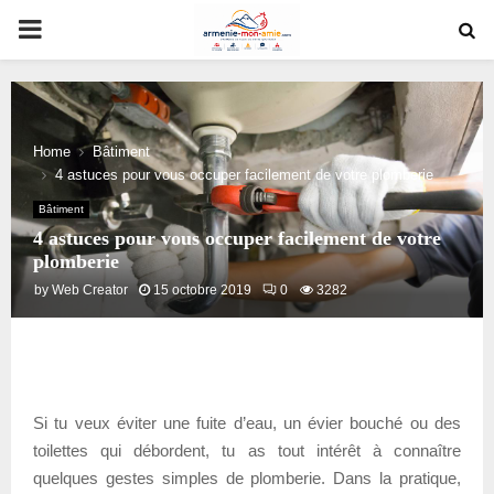
PRIMARY
MENU
Home
Bâtiment
4 astuces pour vous occuper facilement de votre plomberie
Bâtiment
4 astuces pour vous occuper facilement de votre
plomberie
by
Web Creator
15 octobre 2019
0
3282
Si tu veux éviter une fuite d’eau, un évier bouché ou des
toilettes qui débordent, tu as tout intérêt à connaître
quelques gestes simples de plomberie. Dans la pratique,