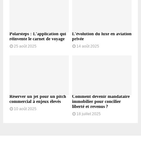
Polarsteps : L’application qui
L’évolution du luxe en aviation
réinvente le carnet de voyage
privée
25 août 2025
14 août 2025
Réserver un jet pour un pitch
Comment devenir mandataire
commercial à enjeux élevés
immobilier pour concilier
liberté et revenus ?
10 août 2025
18 juillet 2025