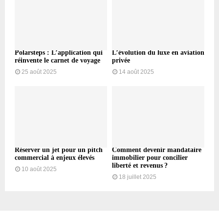
Polarsteps : L’application qui
L’évolution du luxe en aviation
réinvente le carnet de voyage
privée
25 août 2025
14 août 2025
Réserver un jet pour un pitch
Comment devenir mandataire
commercial à enjeux élevés
immobilier pour concilier
liberté et revenus ?
10 août 2025
18 juillet 2025