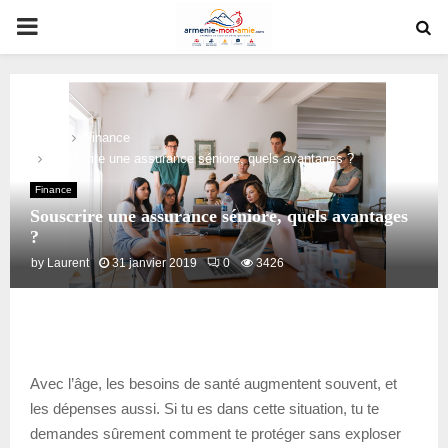
PRIMARY
MENU
Home
Finance
Souscrire une assurance séniore, quels avantages ?
Finance
Souscrire une assurance séniore, quels avantages
?
by
Laurent
31 janvier 2019
0
3426
Avec l’âge, les besoins de santé augmentent souvent, et
les dépenses aussi. Si tu es dans cette situation, tu te
demandes sûrement comment te protéger sans exploser