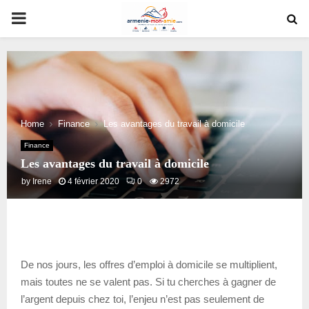
PRIMARY
MENU
Home
Finance
Les avantages du travail à domicile
Finance
Les avantages du travail à domicile
by
Irene
4 février 2020
0
2972
De nos jours, les offres d’emploi à domicile se multiplient,
mais toutes ne se valent pas. Si tu cherches à gagner de
l’argent depuis chez toi, l’enjeu n’est pas seulement de