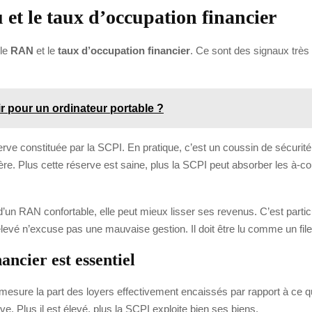
et le taux d’occupation financier
 le
RAN
et le
taux d’occupation financier
. Ce sont des signaux très 
ir pour un ordinateur portable ?
e constituée par la SCPI. En pratique, c’est un coussin de sécurité qu
gère. Plus cette réserve est saine, plus la SCPI peut absorber les à
d’un RAN confortable, elle peut mieux lisser ses revenus. C’est parti
 élevé n’excuse pas une mauvaise gestion. Il doit être lu comme un fi
ancier est essentiel
esure la part des loyers effectivement encaissés par rapport à ce qui s
e. Plus il est élevé, plus la SCPI exploite bien ses biens.