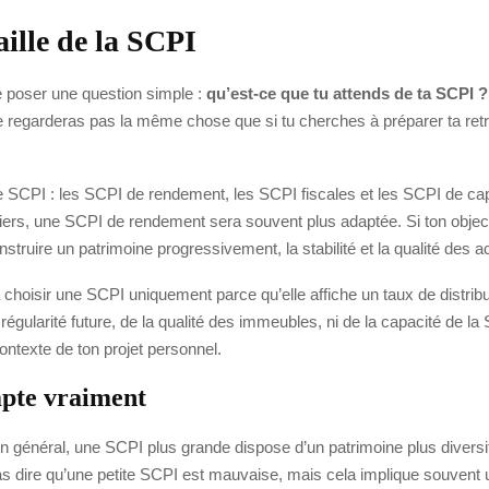
aille de la SCPI
 poser une question simple :
qu’est-ce que tu attends de ta SCPI ?
egarderas pas la même chose que si tu cherches à préparer ta retraite
e SCPI : les SCPI de rendement, les SCPI fiscales et les SCPI de capi
rs, une SCPI de rendement sera souvent plus adaptée. Si ton objectif e
struire un patrimoine progressivement, la stabilité et la qualité des act
 à choisir une SCPI uniquement parce qu’elle affiche un taux de distrib
a régularité future, de la qualité des immeubles, ni de la capacité de
contexte de ton projet personnel.
mpte vraiment
 En général, une SCPI plus grande dispose d’un patrimoine plus diversif
pas dire qu’une petite SCPI est mauvaise, mais cela implique souvent