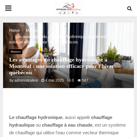
PRIMARY
MENU
Home
Maison
Les avantages du chauffage hydronique à Montréal : une
solution efficace pour l’hiver québécois
Maison
Les avantages du chauffage hydronique à
Montréal : une solution efficace pour l’hiver
québécois
by
administrateur
4 mai 2025
0
567
Le chauffage hydronique
, aussi appelé
chauffage
hydraulique
ou
chauffage à eau chaude
, est un système
de chauffage qui utilise l’eau comme vecteur thermique