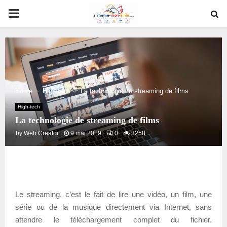
PRIMARY
MENU
Home
High-tech
La technologie de streaming de films
High-tech
La technologie de streaming de films
by
Web Creator
9 mai 2019
0
3250
Le streaming, c’est le fait de lire une vidéo, un film, une
série ou de la musique directement via Internet, sans
attendre le téléchargement complet du fichier.