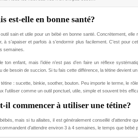
is est-elle en bonne santé?
n outil sain et utile pour un bébé en bonne santé. Concrètement, elle 
à s’apaiser et parfois à s’endormir plus facilement. C’est pour ce
es semaines.
de ton enfant, mais l’idée n’est pas d’en faire un réflexe systémati
ou de besoin de succion. Si tu fais cette différence, la tétine devient 
étine : sucette, binkie, soother, bouton. Peu importe le terme, le rôl
x l’utiliser comme un outil ponctuel, utile, simple et souvent très effic
l commencer à utiliser une tétine?
bébés, mais si tu allaites, il est généralement conseillé d’attendre que 
ecommandent d’attendre environ 3 à 4 semaines, le temps que bébé pren