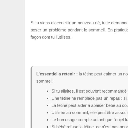
Si tu viens d’accueillir un nouveau-né, tu te demandes
poser un problème pendant le sommeil. En pratique,
façon dont tu l’utilises.
L’essentiel a retenir :
la tétine peut calmer un no
sommeil.
Si tu allaites, il est souvent recommandé d
Une tétine ne remplace pas un repas : si b
La tétine peut aider à apaiser bébé au co
Utilisée au sommeil, elle peut être asso
Le bon usage compte autant que l’objet lu
Si bébé refuse la tétine, ce n’est pas an