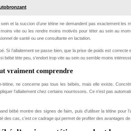
autobronzant
u sein et la succion d’une tétine ne demandent pas exactement le
guer moins vite ou les rendre moins motivés pour téter au sein au mo
sionnel de santé ou une consultante en lactation.
Si l’allaitement se passe bien, que la prise de poids est correcte et
, si bébé tète peu, s’endort trop vite au sein ou semble moins intéressé p
 faut vraiment comprendre
n-tétine, ne concerne pas tous les bébés, mais elle existe. Concrèt
quer l’allaitement chez certains nourrissons. Ce n’est pas automatique
nd bébé montre des signes de faim, puis d’utiliser la tétine pour l’a
té des cas, c’est ce cadrage qui permet de profiter des avantages de l