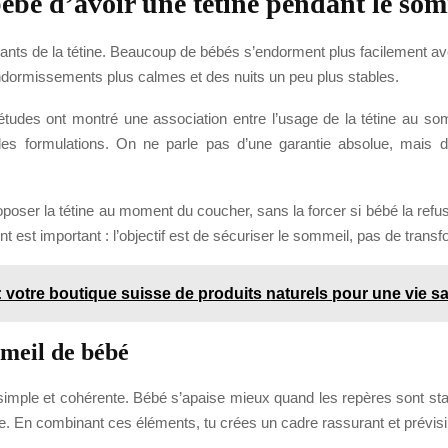
bébé d’avoir une tétine pendant le so
ants de la tétine. Beaucoup de bébés s’endorment plus facilement ave
s endormissements plus calmes et des nuits un peu plus stables.
s études ont montré une association entre l’usage de la tétine au s
 formulations. On ne parle pas d’une garantie absolue, mais d’u
oposer la tétine au moment du coucher, sans la forcer si bébé la refu
est important : l’objectif est de sécuriser le sommeil, pas de transfor
: votre boutique suisse de produits naturels pour une vie 
mmeil de bébé
ne simple et cohérente. Bébé s’apaise mieux quand les repères sont s
ée. En combinant ces éléments, tu crées un cadre rassurant et prévisi