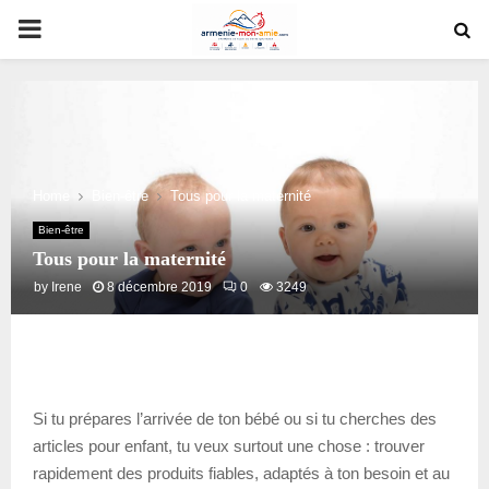
PRIMARY
MENU
Home
Bien-être
Tous pour la maternité
Bien-être
Tous pour la maternité
by
Irene
8 décembre 2019
0
3249
Si tu prépares l’arrivée de ton bébé ou si tu cherches des
articles pour enfant, tu veux surtout une chose : trouver
rapidement des produits fiables, adaptés à ton besoin et au