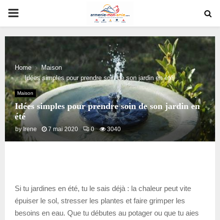
PRIMARY
MENU
Home
Maison
Idées simples pour prendre soin de son jardin en été
Maison
Idées simples pour prendre soin de son jardin en
été
by
Irene
7 mai 2020
0
3040
Si tu jardines en été, tu le sais déjà : la chaleur peut vite
épuiser le sol, stresser les plantes et faire grimper les
besoins en eau. Que tu débutes au potager ou que tu aies