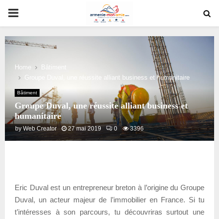
PRIMARY
MENU
Home
Bâtiment
Groupe Duval, une réussite alliant business et humanitaire
Bâtiment
Groupe Duval, une réussite alliant business et
humanitaire
by
Web Creator
27 mai 2019
0
3396
Eric Duval est un entrepreneur breton à l’origine du Groupe
Duval, un acteur majeur de l’immobilier en France. Si tu
t’intéresses à son parcours, tu découvriras surtout une