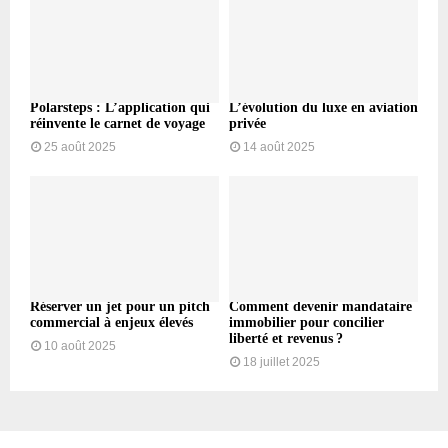
Polarsteps : L’application qui
L’évolution du luxe en aviation
réinvente le carnet de voyage
privée
25 août 2025
14 août 2025
Réserver un jet pour un pitch
Comment devenir mandataire
commercial à enjeux élevés
immobilier pour concilier
liberté et revenus ?
10 août 2025
18 juillet 2025