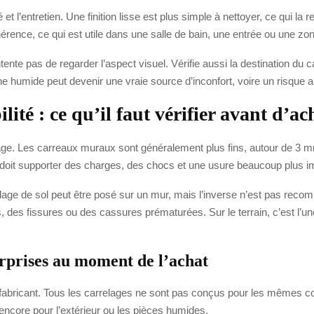
é et l’entretien. Une finition lisse est plus simple à nettoyer, ce qui l
adhérence, ce qui est utile dans une salle de bain, une entrée ou une zo
ente pas de regarder l’aspect visuel. Vérifie aussi la destination du 
e humide peut devenir une vraie source d’inconfort, voire un risque a
ité : ce qu’il faut vérifier avant d’ac
lage. Les carreaux muraux sont généralement plus fins, autour de 3 m
 doit supporter des charges, des chocs et une usure beaucoup plus i
elage de sol peut être posé sur un mur, mais l’inverse n’est pas recom
 des fissures ou des cassures prématurées. Sur le terrain, c’est l’une
rprises au moment de l’achat
le fabricant. Tous les carrelages ne sont pas conçus pour les mêmes co
s encore pour l’extérieur ou les pièces humides.