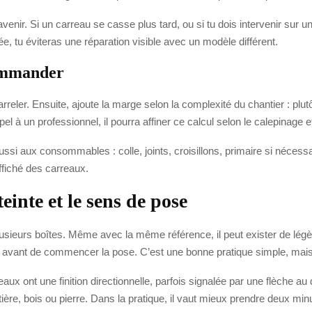
l’avenir. Si un carreau se casse plus tard, ou si tu dois intervenir sur
ée, tu éviteras une réparation visible avec un modèle différent.
commander
er. Ensuite, ajoute la marge selon la complexité du chantier : plutô
à un professionnel, il pourra affiner ce calcul selon le calepinage et
ssi aux consommables : colle, joints, croisillons, primaire si nécess
ffiché des carreaux.
teinte et le sens de pose
 plusieurs boîtes. Même avec la même référence, il peut exister de lé
ns avant de commencer la pose. C’est une bonne pratique simple, mais 
reaux ont une finition directionnelle, parfois signalée par une flèche au
ère, bois ou pierre. Dans la pratique, il vaut mieux prendre deux min