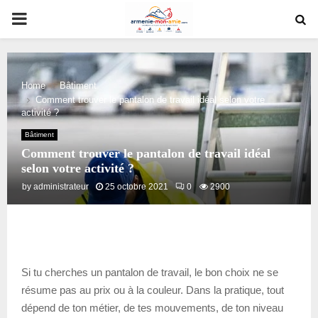
PRIMARY
MENU
Home
Bâtiment
Comment trouver le pantalon de travail idéal selon votre
activité ?
Bâtiment
Comment trouver le pantalon de travail idéal
selon votre activité ?
by
administrateur
25 octobre 2021
0
2900
Si tu cherches un pantalon de travail, le bon choix ne se
résume pas au prix ou à la couleur. Dans la pratique, tout
dépend de ton métier, de tes mouvements, de ton niveau