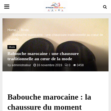
PRIMARY
MENU
Home
Mode
Babouche marocaine : une chaussure traditionnelle au cœur de
la mode
Mode
Babouche marocaine : une chaussure
traditionnelle au cœur de la mode
by
administrateur
16 novembre 2019
0
3458
Babouche marocaine : la
chaussure du moment