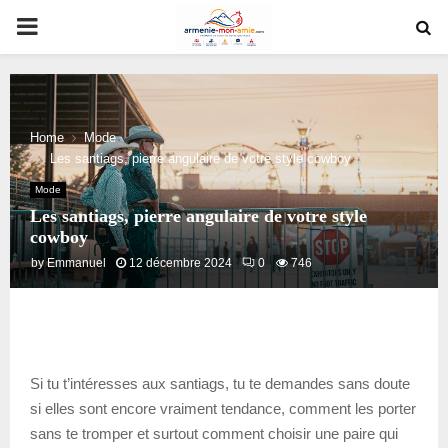
PRIMARY
MENU
Home
Mode
Les santiags, pierre angulaire de votre style cowboy
Mode
Les santiags, pierre angulaire de votre style
cowboy
by
Emmanuel
12 décembre 2024
0
746
Si tu t’intéresses aux santiags, tu te demandes sans doute
si elles sont encore vraiment tendance, comment les porter
sans te tromper et surtout comment choisir une paire qui