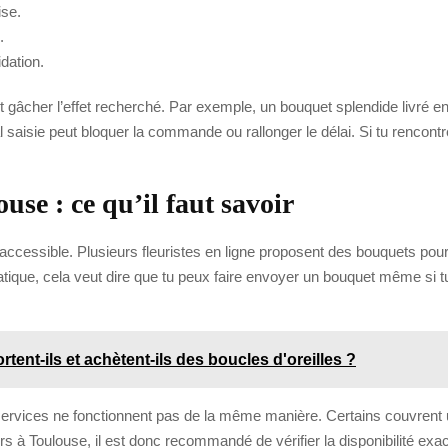
ise.
.
idation.
gâcher l’effet recherché. Par exemple, un bouquet splendide livré en
aisie peut bloquer la commande ou rallonger le délai. Si tu rencont
use : ce qu’il faut savoir
ès accessible. Plusieurs fleuristes en ligne proposent des bouquets pou
atique, cela veut dire que tu peux faire envoyer un bouquet même si t
tent-ils et achètent-ils des boucles d'oreilles ?
services ne fonctionnent pas de la même manière. Certains couvrent une
s à Toulouse, il est donc recommandé de vérifier la disponibilité exacte