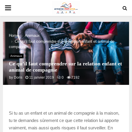
PRIMARY
MENU
Home
Animaux
Ce qu’il faut comprendre sur la relation enfant et animal de
compagnie
Animaux
Ce qu’il faut comprendre sur la relation enfant et
animal de compagnie
by
Doris
11 janvier 2019
0
7192
Si tu as un enfant et un animal de compagnie à la maison,
tu te demandes sûrement ce que cette relation lui apporte
vraiment, mais aussi quels risques il faut surveiller. En