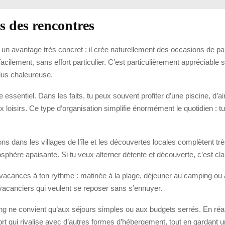
es des rencontres
un avantage très concret : il crée naturellement des occasions de pa
 facilement, sans effort particulier. C’est particulièrement appréciable 
lus chaleureuse.
e essentiel. Dans les faits, tu peux souvent profiter d’une piscine, d’a
loisirs. Ce type d’organisation simplifie énormément le quotidien : tu 
ions dans les villages de l’île et les découvertes locales complètent t
ère apaisante. Si tu veux alterner détente et découverte, c’est clair
s vacances à ton rythme : matinée à la plage, déjeuner au camping ou 
vacanciers qui veulent se reposer sans s’ennuyer.
g ne convient qu’aux séjours simples ou aux budgets serrés. En réal
ort qui rivalise avec d’autres formes d’hébergement, tout en gardant 