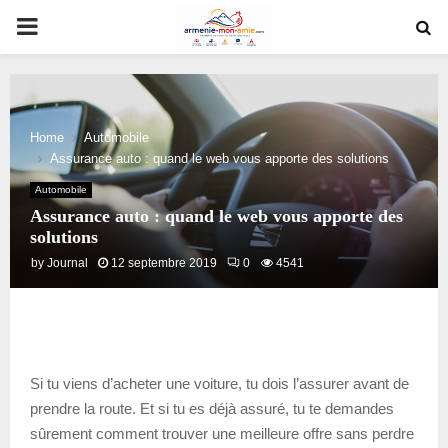
PRIMARY
MENU
Home
Automobile
Assurance auto : quand le web vous apporte des solutions
Automobile
Assurance auto : quand le web vous apporte des
solutions
by
Journal
12 septembre 2019
0
4541
Si tu viens d’acheter une voiture, tu dois l’assurer avant de
prendre la route. Et si tu es déjà assuré, tu te demandes
sûrement comment trouver une meilleure offre sans perdre