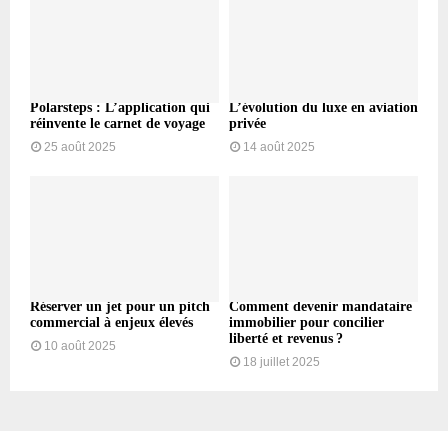
Polarsteps : L’application qui
L’évolution du luxe en aviation
réinvente le carnet de voyage
privée
25 août 2025
14 août 2025
Réserver un jet pour un pitch
Comment devenir mandataire
commercial à enjeux élevés
immobilier pour concilier
liberté et revenus ?
10 août 2025
18 juillet 2025