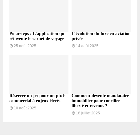
Polarsteps : L’application qui
L’évolution du luxe en aviation
réinvente le carnet de voyage
privée
25 août 2025
14 août 2025
Réserver un jet pour un pitch
Comment devenir mandataire
commercial à enjeux élevés
immobilier pour concilier
liberté et revenus ?
10 août 2025
18 juillet 2025