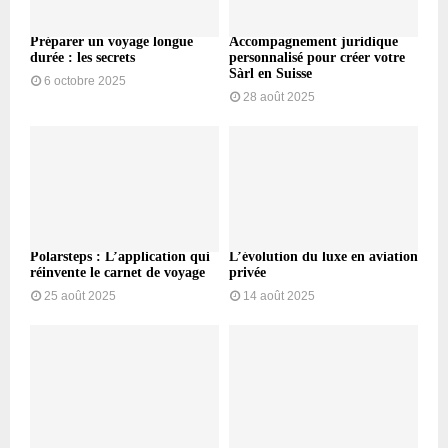
Préparer un voyage longue
Accompagnement juridique
durée : les secrets
personnalisé pour créer votre
Sàrl en Suisse
6 octobre 2025
28 août 2025
Polarsteps : L’application qui
L’évolution du luxe en aviation
réinvente le carnet de voyage
privée
25 août 2025
14 août 2025