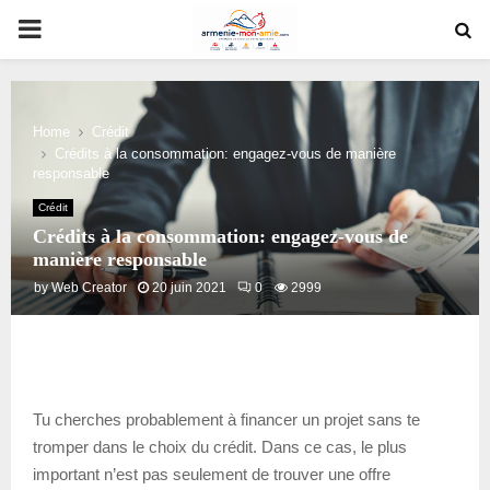
PRIMARY
MENU
Home
Crédit
Crédits à la consommation: engagez-vous de manière
responsable
Crédit
Crédits à la consommation: engagez-vous de
manière responsable
by
Web Creator
20 juin 2021
0
2999
Tu cherches probablement à financer un projet sans te
tromper dans le choix du crédit. Dans ce cas, le plus
important n’est pas seulement de trouver une offre