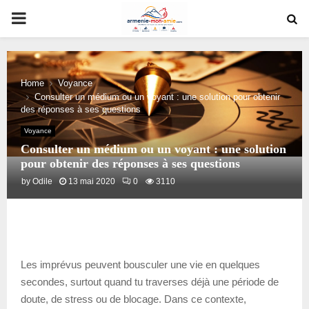
PRIMARY
MENU
Home
Voyance
Consulter un médium ou un voyant : une solution pour obtenir
des réponses à ses questions
Voyance
Consulter un médium ou un voyant : une solution
pour obtenir des réponses à ses questions
by
Odile
13 mai 2020
0
3110
Les imprévus peuvent bousculer une vie en quelques
secondes, surtout quand tu traverses déjà une période de
doute, de stress ou de blocage. Dans ce contexte,