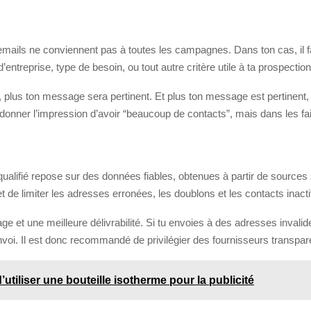
rs emails ne conviennent pas à toutes les campagnes. Dans ton cas, il
d’entreprise, type de besoin, ou tout autre critère utile à ta prospection
e, plus ton message sera pertinent. Et plus ton message est pertinen
donner l’impression d’avoir “beaucoup de contacts”, mais dans les fai
er qualifié repose sur des données fiables, obtenues à partir de source
de limiter les adresses erronées, les doublons et les contacts inacti
age et une meilleure délivrabilité. Si tu envoies à des adresses inva
oi. Il est donc recommandé de privilégier des fournisseurs transparen
utiliser une bouteille isotherme pour la publicité