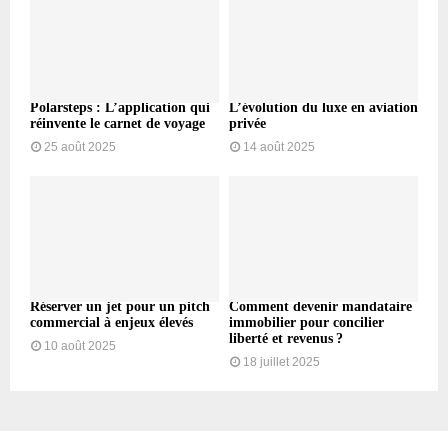
Polarsteps : L’application qui
L’évolution du luxe en aviation
réinvente le carnet de voyage
privée
25 août 2025
14 août 2025
Réserver un jet pour un pitch
Comment devenir mandataire
commercial à enjeux élevés
immobilier pour concilier
liberté et revenus ?
10 août 2025
18 juillet 2025