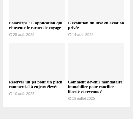
Polarsteps : L’application qui
L’évolution du luxe en aviation
réinvente le carnet de voyage
privée
25 août 2025
14 août 2025
Réserver un jet pour un pitch
Comment devenir mandataire
commercial à enjeux élevés
immobilier pour concilier
liberté et revenus ?
10 août 2025
18 juillet 2025