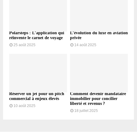
Polarsteps : L’application qui
L’évolution du luxe en aviation
réinvente le carnet de voyage
privée
25 août 2025
14 août 2025
Réserver un jet pour un pitch
Comment devenir mandataire
commercial à enjeux élevés
immobilier pour concilier
liberté et revenus ?
10 août 2025
18 juillet 2025