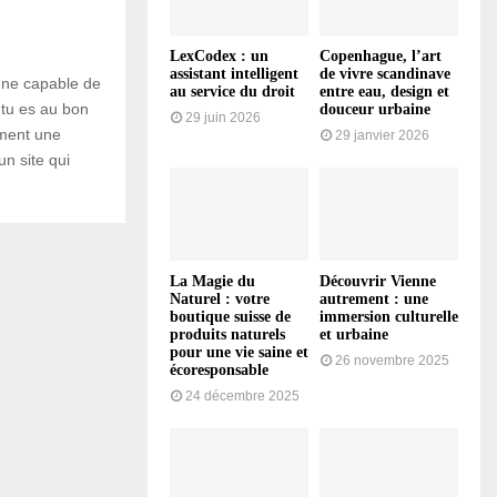
LexCodex : un
Copenhague, l’art
assistant intelligent
de vivre scandinave
nne capable de
au service du droit
entre eau, design et
, tu es au bon
douceur urbaine
29 juin 2026
ement une
29 janvier 2026
 un site qui
La Magie du
Découvrir Vienne
Naturel : votre
autrement : une
boutique suisse de
immersion culturelle
produits naturels
et urbaine
pour une vie saine et
26 novembre 2025
écoresponsable
24 décembre 2025