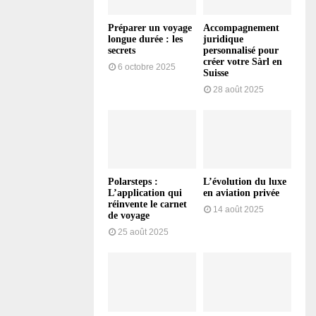
Préparer un voyage
Accompagnement
longue durée : les
juridique
secrets
personnalisé pour
créer votre Sàrl en
6 octobre 2025
Suisse
28 août 2025
Polarsteps :
L’évolution du luxe
L’application qui
en aviation privée
réinvente le carnet
14 août 2025
de voyage
25 août 2025