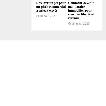
Réserver un jet pour
Comment devenir
un pitch commercial
mandataire
à enjeux élevés
immobilier pour
concilier liberté et
10 août 2025
revenus ?
18 juillet 2025